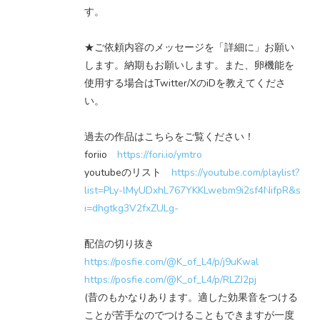
す。
★ご依頼内容のメッセージを「詳細に」お願い
します。納期もお願いします。また、卵機能を
使用する場合はTwitter/XのiDを教えてくださ
い。
過去の作品はこちらをご覧ください！
foriio
https://fori.io/ymtro
youtubeのリスト
https://youtube.com/playlist?
list=PLy-lMyUDxhL767YKKLwebm9i2sf4NifpR&s
i=dhgtkg3V2fxZULg-
配信の切り抜き
https://posfie.com/@K_of_L4/p/j9uKwal
https://posfie.com/@K_of_L4/p/RLZJ2pj
(昔のもかなりあります。適した効果音をつける
ことが苦手なのでつけることもできますが一度