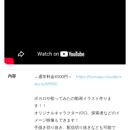
内容
→通常料金4500円～
https://tsunagu.cloud/pro
ducts/69950
ボカロや歌ってみたの動画イラスト作りま
す！！
オリジナルキャラクター(OC)、探索者などのイ
メージ映像もできます！
手描き切り抜き、配信切り抜きなども可能で