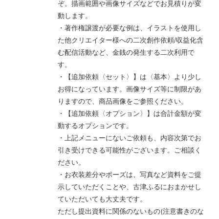
ぞ。描画範囲や画像サイズなどでお見積りが変
動します。
・著作権譲渡が必要な例は、イラストを使用し
た他クリエイター様への二次創作依頼/収益化含
む配信活動など、金銭の発生する二次利用で
す。
・【追加依頼〈セット〉】は〈基本〉より少し
お得になっています。画像サイズ等に制限があ
りますので、商品画像をご参照ください。
・【追加依頼〈オプション〉】は合計金額が変
動するオプションです。
・上記メニューにないご依頼も、内容次第でお
引き受けできる可能性がございます。ご相談く
ださい。
・お衣装差分やポーズは、写真など資料をご提
示していただくことや、古津ふるにおまかせし
ていただいても大丈夫です。
ただし提出資料に関係のないもの(注意書きのな