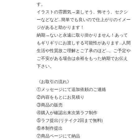
す。
イラストの雰囲気→楽しそう、怖そう、セクシ
ーなどなど…簡単でも良いので仕上がりのイメー
ジがあると助かります！
納期→ないと永遠に取り掛かりません！あって
もギリギリにお渡しする可能性があります…人間
生活や性質故ご理解とご了承のほど…。ご予定や
ご不安がある場合は余裕をもった納期でお伝え
下さい。
《お取引の流れ》
①メッセージにて追加依頼のご連絡
②内容をもとにお見積り
③商品の販売
④購入が確認出来次第ラフ制作
⑤ラフ提出(リテイク2回まで無料)
⑥本制作提出
⑦商品ページにて納品