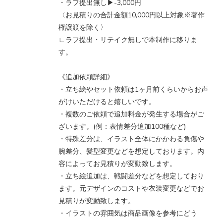
・ラフ提出無し▶︎-3,000円
〈お見積りの合計金額10,000円以上対象※著作
権譲渡を除く〉
∟ラフ提出・リテイク無しで本制作に移りま
す。
《追加依頼詳細》
・立ち絵やセット依頼は1ヶ月前くらいからお声
がけいただけると嬉しいです。
・複数のご依頼で追加料金が発生する場合がご
ざいます。(例：表情差分追加100種など)
・特殊差分は、イラスト全体にかかわる負傷や
腕差分、髪型変更などを想定しております。内
容によってお見積りが変動致します。
・立ち絵追加は、戦闘差分などを想定しており
ます。元デザインのコストや衣装変更などでお
見積りが変動致します。
・イラストの雰囲気は商品画像を参考にどう