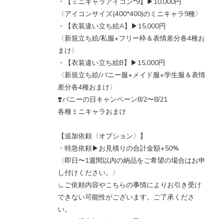
・【ミニキャラアイコン*9】▶︎10,000円
〈アイコンサイズ(400*400)のミニキャラ9種〉
・【衣装違い立ち絵A】▶︎15,000円
〈新規立ち絵/私服+フリー枠＆表情差分各4種お
まけ〉
・【衣装違い立ち絵B】▶︎15,000円
〈新規立ち絵/バニー服+メイド服+学生服＆表情
差分各4種おまけ〉
❣️バニーの日キャンペーン8/2〜8/21
各種ミニキャラおまけ
【追加依頼〈オプション〉】
・特急依頼▶︎お見積りの合計金額+50%
〈即日〜1週間以内の納品をご希望の場合はお申
し付けください。〉
∟ご依頼内容やこちらの事情によりお引き受け
できない可能性がございます。ご了承くださ
い。