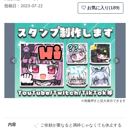
投稿日：2023-07-22
お気に入り(189)
Previous
Next
※画像押すと拡大表示できます
内容
˗ˏˋ ご依頼が重なると満枠じゃなくても休止する