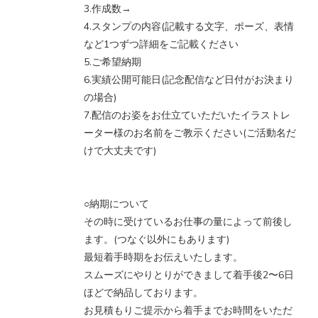
3.作成数→
4.スタンプの内容(記載する文字、ポーズ、表情
など1つずつ詳細をご記載ください
5.ご希望納期
6.実績公開可能日(記念配信など日付がお決まり
の場合)
7.配信のお姿をお仕立ていただいたイラストレ
ーター様のお名前をご教示ください(ご活動名だ
けで大丈夫です)
○納期について
その時に受けているお仕事の量によって前後し
ます。(つなぐ以外にもあります)
最短着手時期をお伝えいたします。
スムーズにやりとりができまして着手後2〜6日
ほどで納品しております。
お見積もりご提示から着手までお時間をいただ