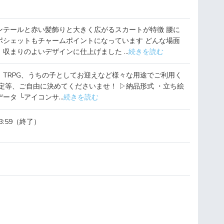
ンテールと赤い髪飾りと大きく広がるスカートが特徴 腰に
ポシェットもチャームポイントになっています どんな場面
収まりのよいデザインに仕上げました ...
続きを読む
、TRPG、うちの子としてお迎えなど様々な用途でご利用く
定等、ご自由に決めてくださいませ！ ▷納品形式 ・立ち絵
ータ └アイコンサ...
続きを読む
23:59（終了）