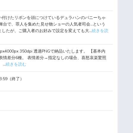
い付けたリボンを頭につけているデュラハンのバニーちゃ
が舞台で、罪人を集めた見せ物ショーの人気者司会…という
したが、ご購入者のお好みで設定を変えても大...
続きを読
px4000px 350dpi 透過PNGで納品いたします。 【基本内
表情差分6種。 表情差分→指定なしの場合、喜怒哀楽驚照
..
続きを読む
23:59（終了）