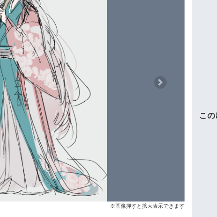
Next
この
※画像押すと拡大表示できます