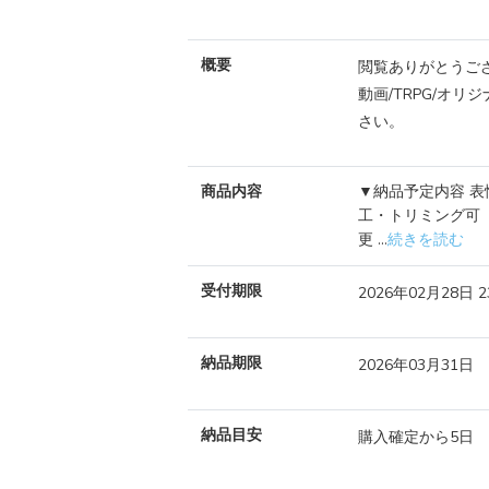
概要
閲覧ありがとうご
動画/TRPG/オ
さい。
商品内容
▼納品予定内容 表情差
工・トリミング可 
更 ...
続きを読む
受付期限
2026年02月28日 
納品期限
2026年03月31日
納品目安
購入確定から5日