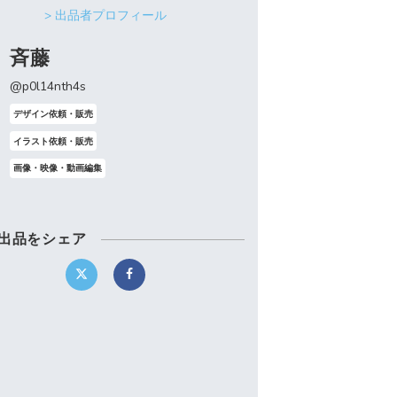
> 出品者プロフィール
斉藤
@p0l14nth4s
デザイン依頼・販売
イラスト依頼・販売
画像・映像・動画編集
出品をシェア