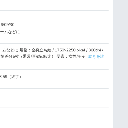
09/30
ゲームなどに
どに 規格：全身立ち絵 / 1750×2250 pixel / 300dpi /
 表情差分5枚（通常/喜/怒/哀/楽） 要素：女性/チャ...
続きを読
23:59（終了）