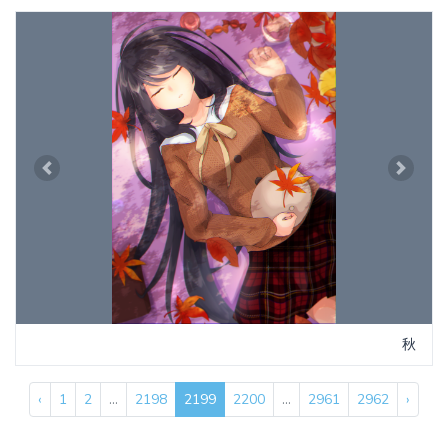
Previous
Next
秋
‹
1
2
...
2198
2199
2200
...
2961
2962
›