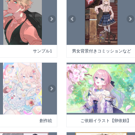
vious
Next
Previous
Ne
サンプル1
男女背景付きコミッションなど
vious
Next
Previous
Ne
創作絵
ご依頼イラスト【卵依頼】