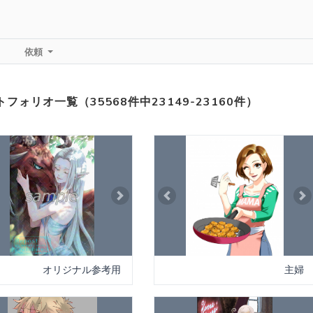
依頼
フォリオ一覧（35568件中23149-23160件）
vious
Next
Previous
Ne
オリジナル参考用
主婦