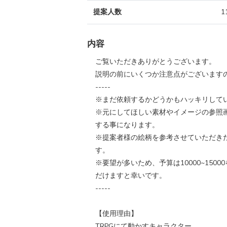
提案人数
1
内容
ご覧いただきありがとうございます。
説明の前にいくつか注意点がございます
-----
※まだ依頼するかどうかもハッキリして
※元にしてほしい素材やイメージの参照
する事になります。
※提案者様の絵柄を参考させていただき
す。
※要望が多いため、予算は10000~15
だけますと幸いです。
-----
【使用理由】
TRPGにて動かすキャラクター