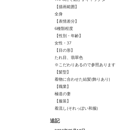
【描画範囲】
全身
【表情差分】
6種類程度
【性別・年齢】
女性・37
【目の形】
たれ目、翡翠色
※こだわりあるので参照あります
【髪型】
着物に合わせた結髪(飾りあり)
【職業】
極道の妻
【服装】
着流し(それっぽい和服)
追記