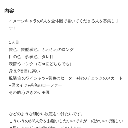
内容
イメージキャラの6人を全体図で書いてくださる人を募集しま
す！
1人目
髪色、髪型:黄色、ふわふわのロング
目の色、形:黄色、タレ目
表情:ウィンク（右or左どちらでも）
身長:2番目に高い
服装:白のワイシャツ+黄色のセーター+紺のチェックのスカート
+黒タイツ+茶色のローファー
その他:うさぎのケモ耳
などのような細かい設定をつけたいです。
こういうのが6人分をお願いしたいのですが、細かいので難しい