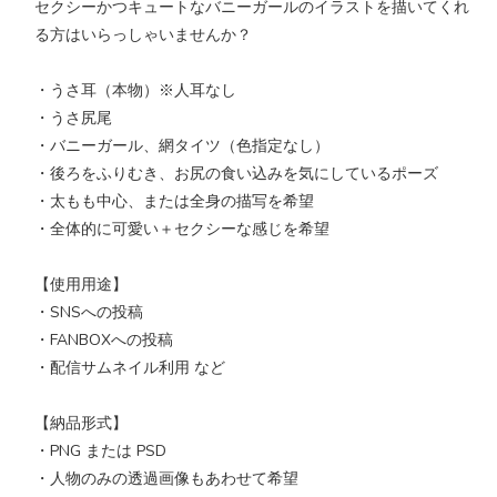
セクシーかつキュートなバニーガールのイラストを描いてくれ
る方はいらっしゃいませんか？
・うさ耳（本物）※人耳なし
・うさ尻尾
・バニーガール、網タイツ（色指定なし）
・後ろをふりむき、お尻の食い込みを気にしているポーズ
・太もも中心、または全身の描写を希望
・全体的に可愛い＋セクシーな感じを希望
【使用用途】
・SNSへの投稿
・FANBOXへの投稿
・配信サムネイル利用 など
【納品形式】
・PNG または PSD
・人物のみの透過画像もあわせて希望