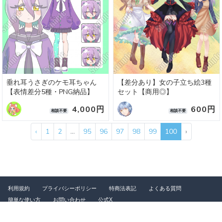
垂れ耳うさぎのケモ耳ちゃん
【差分あり】女の子立ち絵3種
【表情差分5種・PNG納品】
セット【商用◎】
4,000円
600円
相談不要
相談不要
‹
1
2
...
95
96
97
98
99
100
›
利用規約
プライバシーポリシー
特商法表記
よくある質問
簡単な使い方
お問い合わせ
公式X
©2026 つなぐ