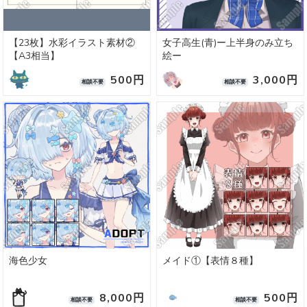
【23枚】水彩イラスト素材②
女子高生(青)ー上半身のみ立ち
【A3相当】
絵ー
500円
3,000円
相談不要
相談不要
海色少女
メイド①【表情８種】
8,000円
500円
相談不要
相談不要