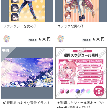
ファンタジーな女の子
ゴシックな男の子
600円
600円
相談不要
相談不要
幻想世界のような背景イラスト
✦週間スケジュール素材✦【Vt
uber/配信者さん向け】