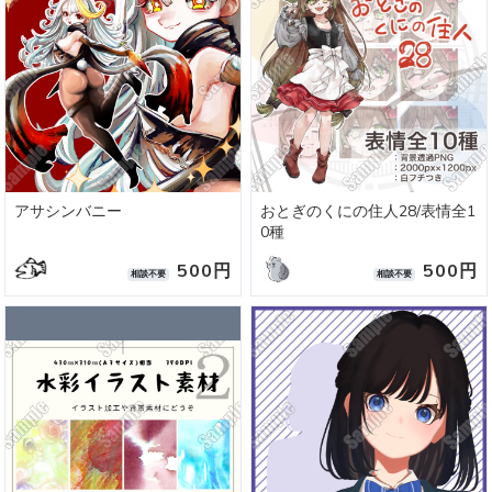
アサシンバニー
おとぎのくにの住人28/表情全1
0種
500円
500円
相談不要
相談不要