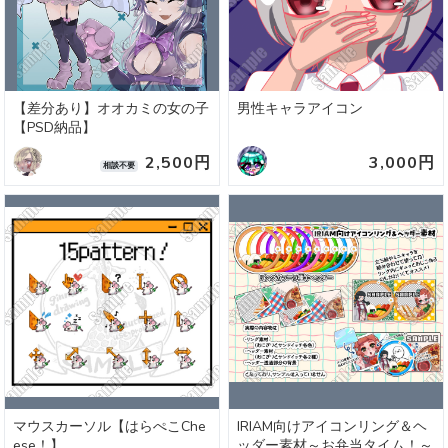
【差分あり】オオカミの女の子
男性キャラアイコン
【PSD納品】
2,500円
3,000円
相談不要
マウスカーソル【はらぺこChe
IRIAM向けアイコンリング＆ヘ
ese！】
ッダー素材～お弁当タイム！～