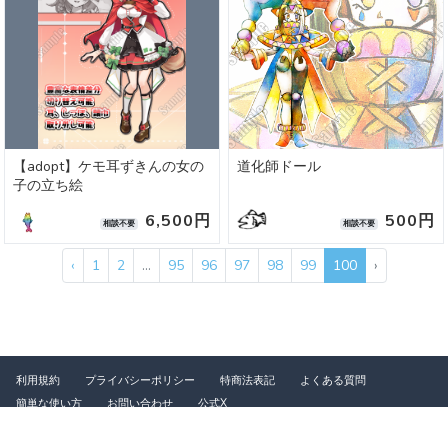
【adopt】ケモ耳ずきんの女の
道化師ドール
子の立ち絵
6,500円
500円
相談不要
相談不要
‹
1
2
...
95
96
97
98
99
100
›
利用規約
プライバシーポリシー
特商法表記
よくある質問
簡単な使い方
お問い合わせ
公式X
©2026 つなぐ