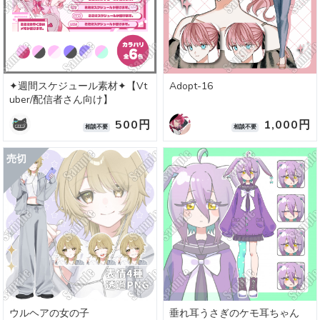
✦週間スケジュール素材✦【Vt
Adopt-16
uber/配信者さん向け】
500円
1,000円
相談不要
相談不要
ウルヘアの女の子
垂れ耳うさぎのケモ耳ちゃん