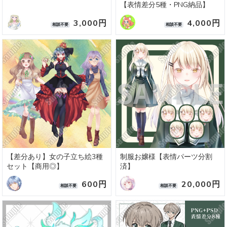
【表情差分5種・PNG納品】
3,000円
4,000円
相談不要
相談不要
【差分あり】女の子立ち絵3種
制服お嬢様【表情パーツ分割
セット【商用◎】
済】
600円
20,000円
相談不要
相談不要