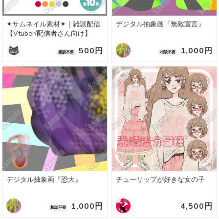
✦サムネイル素材✦｜雑談配信
デジタル抽象画『無敵宣言』
【Vtuber/配信者さん向け】
500円
1,000円
相談不要
相談不要
デジタル抽象画『恐大』
チューリップが好きな女の子
1,000円
4,500円
相談不要