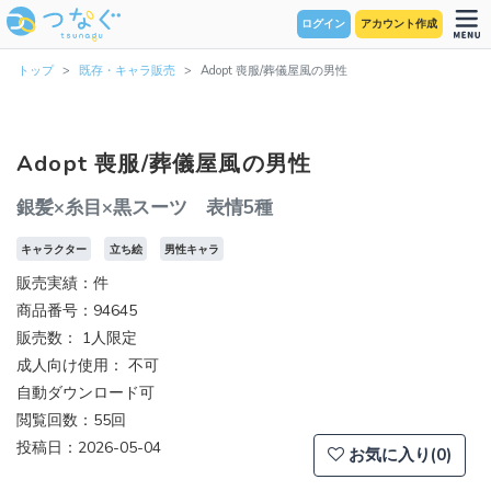
ログイン
アカウント作成
トップ
既存・キャラ販売
Adopt 喪服/葬儀屋風の男性
Adopt 喪服/葬儀屋風の男性
銀髪×糸目×黒スーツ 表情5種
キャラクター
立ち絵
男性キャラ
販売実績：件
商品番号：94645
販売数：
1人限定
成人向け使用： 不可
自動ダウンロード可
閲覧回数：55回
投稿日：2026-05-04
お気に入り(0)