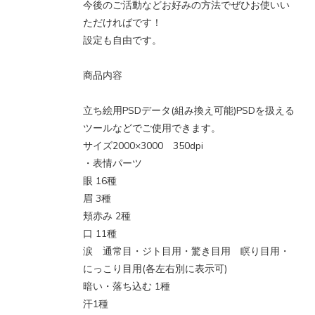
今後のご活動などお好みの方法でぜひお使いい
ただければです！
設定も自由です。
商品内容
立ち絵用PSDデータ(組み換え可能)PSDを扱える
ツールなどでご使用できます。
サイズ2000×3000 350dpi
・表情パーツ
眼 16種
眉 3種
頬赤み 2種
口 11種
涙 通常目・ジト目用・驚き目用 瞑り目用・
にっこり目用(各左右別に表示可)
暗い・落ち込む 1種
汗1種