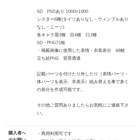
SD PSDあり 1000×1000
シスター6種(タイツありなし・ウィンプルあり
なし・ニーソ)
各キャラ眉3種 目4種 口3種
SD・PNG72枚
・掲載画像に使用した表情・衣装差分 68枚
立ち絵PNG 背景透過
記載パーツを付けたり外したり（表情パーツ・
体パーツを表示、非表示）組み替える事で多く
の差分を作成可能です。
その他ご質問ありましたらお気軽にご連絡下さ
い。
購入者へ
・商用利用可です
のお願い