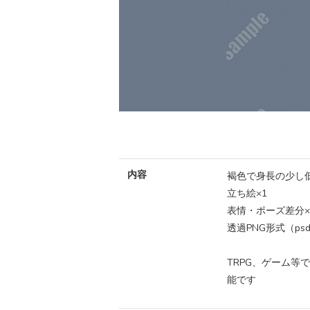
内容
褐色で身長の少し
立ち絵×1
表情・ポーズ差分×
透過PNG形式（p
TRPG、ゲーム
能です