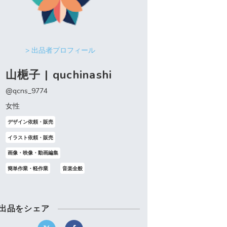
> 出品者プロフィール
山梔子 | quchinashi
@qcns_9774
女性
デザイン依頼・販売
イラスト依頼・販売
画像・映像・動画編集
簡単作業・軽作業
音楽全般
出品をシェア