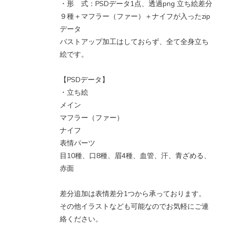
・形 式：PSDデータ1点、透過png 立ち絵差分
９種＋マフラー（ファー）＋ナイフが入ったzip
データ
バストアップ加工はしておらず、全て全身立ち
絵です。
【PSDデータ】
・立ち絵
メイン
マフラー（ファー）
ナイフ
表情パーツ
目10種、口8種、眉4種、血管、汗、青ざめる、
赤面
差分追加は表情差分1つから承っております。
その他イラストなども可能なのでお気軽にご連
絡ください。