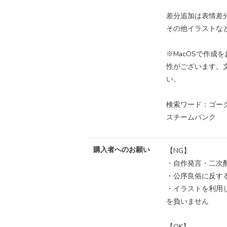
差分追加は表情差
その他イラストな
※MacOSで作成
性がございます。
い。
検索ワード：ゴー
スチームパンク
購入者へのお願い
【NG】
・自作発言・二次配
・公序良俗に反す
・イラストを利用
を負いません
【OK】