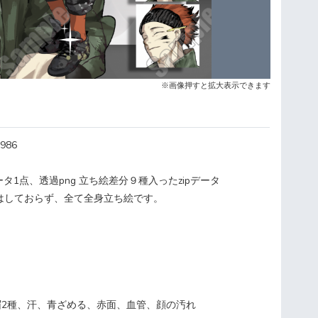
※画像押すと拡大表示できます
986
タ1点、透過png 立ち絵差分９種入ったzipデータ
はしておらず、全て全身立ち絵です。
眉2種、汗、青ざめる、赤面、血管、顔の汚れ