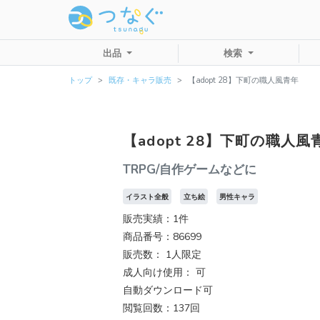
出品
検索
トップ
既存・キャラ販売
【adopt 28】下町の職人風青年
【adopt 28】下町の職人風
TRPG/自作ゲームなどに
イラスト全般
立ち絵
男性キャラ
販売実績：1件
商品番号：86699
販売数：
1人限定
成人向け使用： 可
自動ダウンロード可
閲覧回数：137回