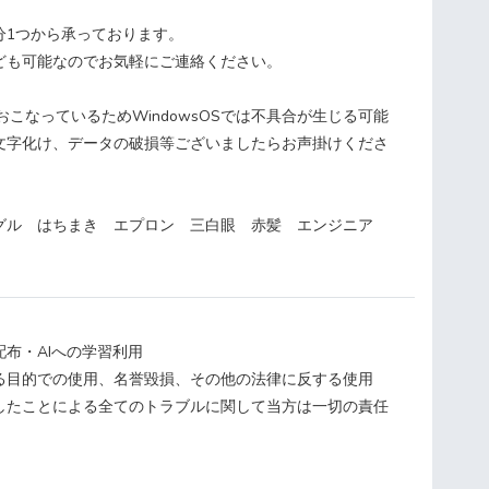
分1つから承っております。
ども可能なのでお気軽にご連絡ください。
をおこなっているためWindowsOSでは不具合が生じる可能
文字化け、データの破損等ございましたらお声掛けくださ
グル はちまき エプロン 三白眼 赤髪 エンジニア
布・AIへの学習利用
る目的での使用、名誉毀損、その他の法律に反する使用
したことによる全てのトラブルに関して当方は一切の責任