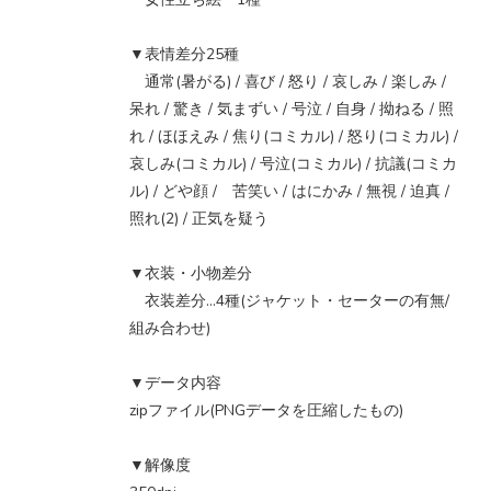
▼表情差分25種
通常(暑がる) / 喜び / 怒り / 哀しみ / 楽しみ /
呆れ / 驚き / 気まずい / 号泣 / 自身 / 拗ねる / 照
れ / ほほえみ / 焦り(コミカル) / 怒り(コミカル) /
哀しみ(コミカル) / 号泣(コミカル) / 抗議(コミカ
ル) / どや顔 / 苦笑い / はにかみ / 無視 / 迫真 /
照れ(2) / 正気を疑う
▼衣装・小物差分
衣装差分…4種(ジャケット・セーターの有無/
組み合わせ)
▼データ内容
zipファイル(PNGデータを圧縮したもの)
▼解像度