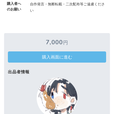
購入者へ
自作発言・無断転載・二次配布等ご遠慮くださ
のお願い
い
7,000
円
購入画面に進む
出品者情報