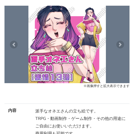
Previous
Next
※画像押すと拡大表示できます
内容
派手なオネエさんの立ち絵です。
TRPG・動画制作・ゲーム制作・その他の用途に
ご自由にお使いいただけます。
商用利用も可能です。