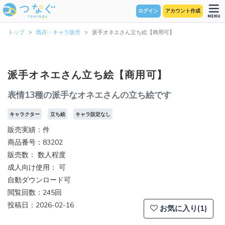
ログイン
アカウント作成
トップ
既存・キャラ販売
派手オネエさん立ち絵【商用可】
派手オネエさん立ち絵【商用可】
表情13種の派手なオネエさんの立ち絵です
キャラクター
立ち絵
キャラ設定なし
販売実績：件
商品番号：83202
販売数：
数人程度
成人向け使用： 可
自動ダウンロード可
閲覧回数：245回
投稿日：2026-02-16
お気に入り(1)