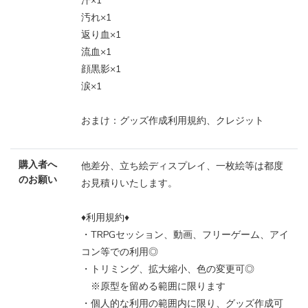
汗×1
汚れ×1
返り血×1
流血×1
顔黒影×1
涙×1
おまけ：グッズ作成利用規約、クレジット
購入者へ
他差分、立ち絵ディスプレイ、一枚絵等は都度
のお願い
お見積りいたします。
♦︎利用規約♦︎
・TRPGセッション、動画、フリーゲーム、アイ
コン等での利用◎
・トリミング、拡大縮小、色の変更可◎
※原型を留める範囲に限ります
・個人的な利用の範囲内に限り、グッズ作成可