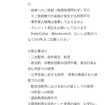
◎
・他者へのご依頼（無償有償問わず）可◎
※ご依頼物での金銭が発生する利用不可
・著作者人格権は放棄しておりません
・クレジット表記をお願いしております
Bada(Catty)、@badacatty5、ないしは私のつ
なぐのURLをご記載ください
※禁止事項※
・二次配布、自作発言、転売
・政治的、宗教的活動や誹謗中傷、違法行為を
含む内容での使用
・公序良俗に反する使用 ・背景が透過された状
態での公開
・配信活動等における自らの姿としての使用
・AI学習への利用
・原則商用利用不可
※商用利用を目的とした使用の場合、お支払い