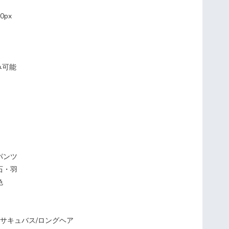
0px
み可能
パンツ
石・羽
色
/サキュバス/ロングヘア