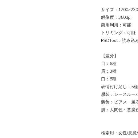
サイズ：1700×230
解像度：350dpi
商用利用：可能
トリミング：可能
PSDTool：読み込
【差分】
目：6種
眉：3種
口：8種
表情付け足し：5種
服装：シースルー
装飾：ピアス・魔
肌：人間色・悪魔
検索用：女性/悪魔