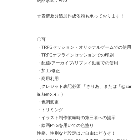
納品形式：PNG
☆表情差分追加作成依頼も承っております！
〇可
・TRPGセッション・オリジナルゲームでの使用
・TRPGオフラインセッションでの印刷
・配信/アーカイブ/リプレイ動画での使用
・加工/修正
・商用利用
（クレジット表記必須 「さりあ」または「@sar
ia_lemo_e」）
・色調変更
・トリミング
・イラスト制作依頼時の第三者への提示
・線画PNGを用いての色塗り
性格、性別など設定はご自由にどうぞ！