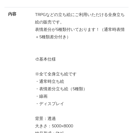
内容
TRPGなどの立ち絵にご利用いただける全身立ち
絵の販売です。
表情差分が5種類付いております！（通常時表情
＋5種類差分付き）
🎨基本仕様
※全て全身立ち絵です
・通常時立ち絵
・表情差分立ち絵（5種類）
・線画
・ディスプレイ
背景：透過
大きさ：5000×8000