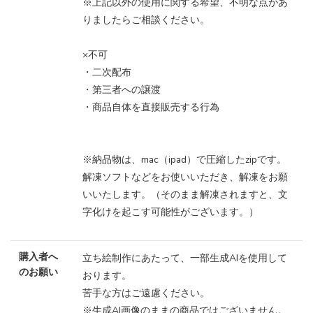
※上記以外の使用に関する希望、不明な点があ
りましたらご相談ください。
×不可
・二次配布
・第三者への譲渡
・商品自体を直接販売する行為
※納品物は、mac（ipad）で圧縮したzipです。
解凍ソフトなどをお使いいただき、解凍をお願
いいたします。（そのまま解凍されますと、文
字化けを起こす可能性がございます。）
購入者へ
立ち絵制作にあたって、一部生成AIを使用して
のお願い
おります。
苦手な方はご遠慮ください。
※生成AI画像のままの商品ではございません。