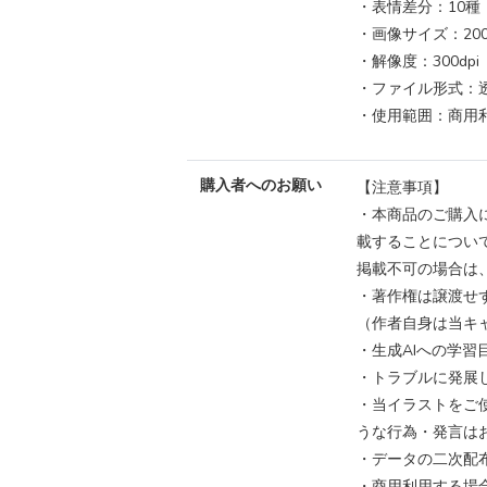
・表情差分：10種
・画像サイズ：2000
・解像度：300dpi
・ファイル形式：透
・使用範囲：商用
購入者へのお願い
【注意事項】
・本商品のご購入
載することについ
掲載不可の場合は
・著作権は譲渡せ
（作者自身は当キ
・生成AIへの学
・トラブルに発展
・当イラストをご
うな行為・発言は
・データの二次配
・商用利用する場