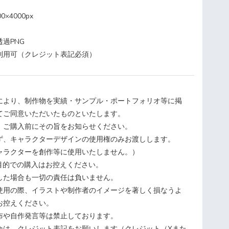
×4000px
過PNG
利用可（クレジット表記必須）
により、制作物を実績・サンプル・ポートフォリオ等に掲
てご同意いただいたものといたします。
、ご購入前にその旨をお知らせください。
ず、キャラクターデザインの使用権のみお渡しします。
ャラクターを創作等に使用いたしません。）
習目的での購入はお控えください。
した場合も一切の責任は負いません。
使用の際、イラストや制作者のイメージを著しく損なうよ
お控えください。
布や自作発言等は禁止しております。
合は、クレジット表記をお願いします（クレジット（Xまた