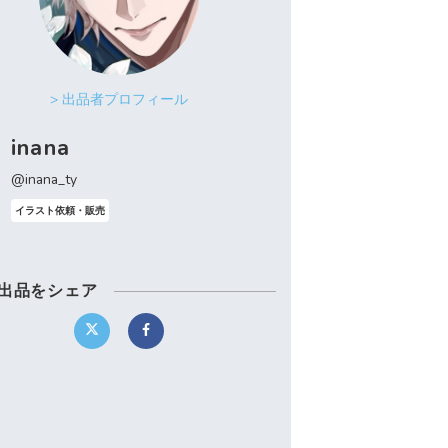
> 出品者プロフィール
inana
@inana_ty
イラスト依頼・販売
出品をシェア