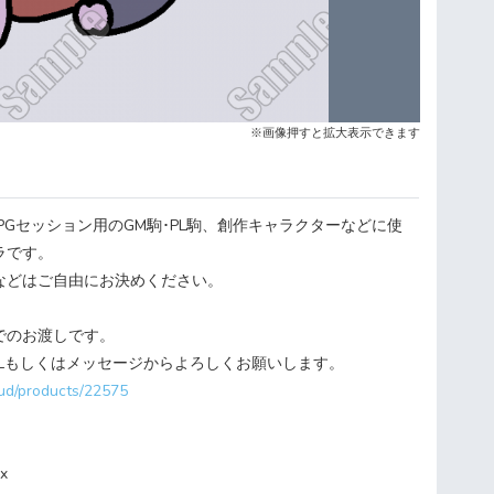
※画像押すと拡大表示できます
RPGセッション用のGM駒･PL駒、創作キャラクターなどに使
ラです。
などはご自由にお決めください。
でのお渡しです。
RLもしくはメッセージからよろしくお願いします。
oud/products/22575
x