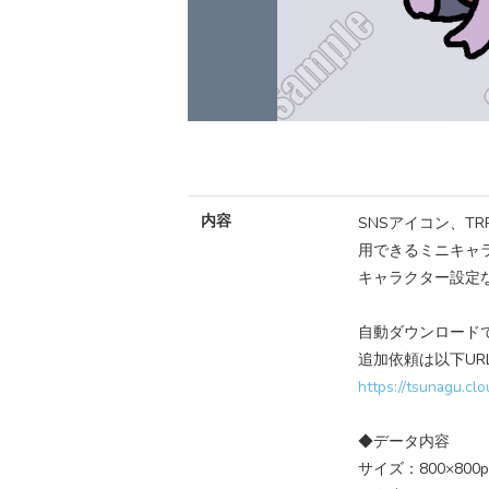
内容
SNSアイコン、T
用できるミニキャ
キャラクター設定
自動ダウンロード
追加依頼は以下U
https://tsunagu.cl
◆データ内容
サイズ：800×800p