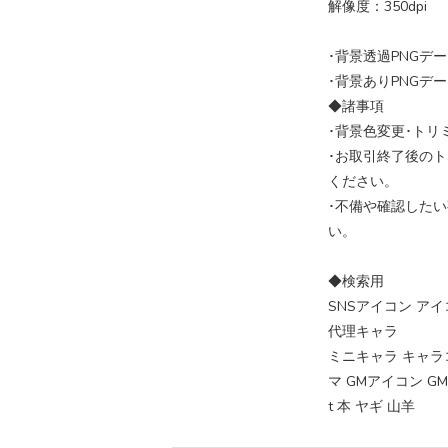
解像度：350dpi
･背景透過PNGデ
･背景ありPNGデー
◆諸事項
･背景色変更･トリ
･お取引終了後の
ください。
･不備や確認した
い。
◆検索用
SNSアイコン ア
代理キャラ
ミニキャラ キャラコマ
マ GMアイコン GM代
t 本 ヤギ 山羊