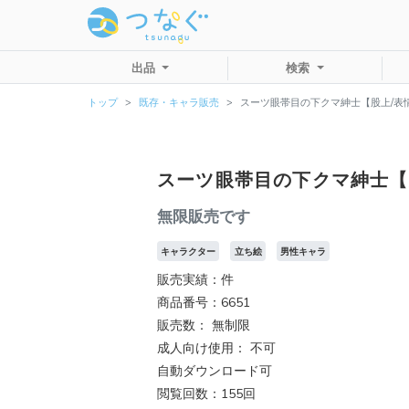
出品
検索
トップ
既存・キャラ販売
スーツ眼帯目の下クマ紳士【股上/表
スーツ眼帯目の下クマ紳士【
無限販売です
キャラクター
立ち絵
男性キャラ
販売実績：件
商品番号：6651
販売数：
無制限
成人向け使用： 不可
自動ダウンロード可
閲覧回数：155回