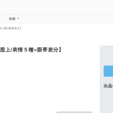
依頼
情５種×眼帯差分】
股上/表情５種×眼帯差分】
出品