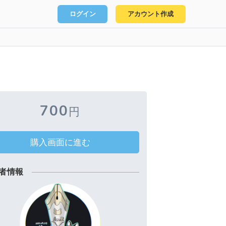
ログイン
アカウント作成
700
円
購入画面に進む
者情報