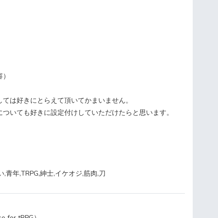
】
容）
しては好きにとらえて頂いてかまいません。
についても好きに設定付けしていただけたらと思います。
青年,TRPG,紳士,イケオジ,筋肉,刀
for tRPG）