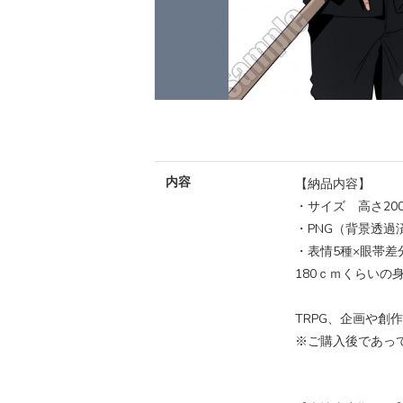
内容
【納品内容】
・サイズ 高さ2000×幅
・PNG（背景透過
・表情5種×眼帯差
180ｃｍくらいの
TRPG、企画や
※ご購入後であっ