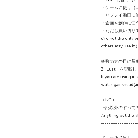
・ゲームに使う（Use f
・リプレイ動画に使う（Us
・企画や創作に使う(Use p
・ただし買い切り
u're not the only o
others may use it.
多数の方の目に留ま
Z_illust」を
If you are using in
watasigainkhead(art
＜NG＞
上記以外のすべて
Anything but the a
--------------------