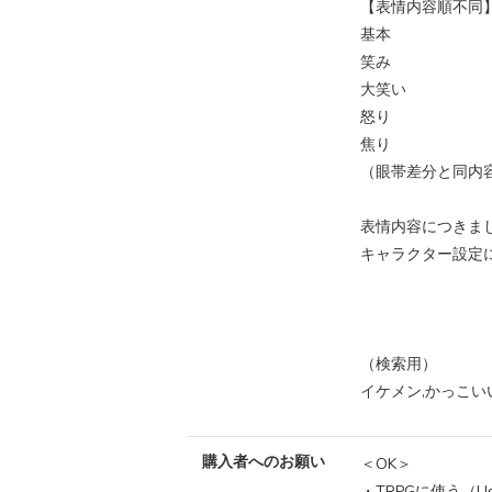
【表情内容順不同
基本
笑み
大笑い
怒り
焦り
（眼帯差分と同内
表情内容につきま
キャラクター設定
（検索用）
イケメン,かっこいい,
購入者へのお願い
＜OK＞
・TRPGに使う（Use 