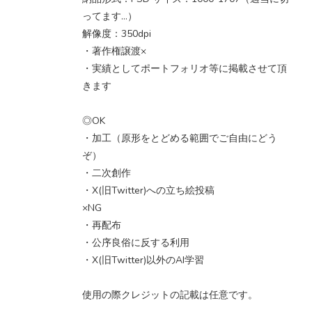
ってます…）
解像度：350dpi
・著作権譲渡×
・実績としてポートフォリオ等に掲載させて頂
きます
◎OK
・加工（原形をとどめる範囲でご自由にどう
ぞ）
・二次創作
・X(旧Twitter)への立ち絵投稿
×NG
・再配布
・公序良俗に反する利用
・X(旧Twitter)以外のAI学習
使用の際クレジットの記載は任意です。