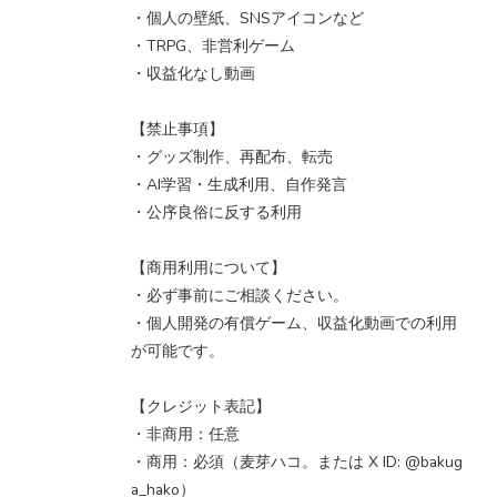
・個人の壁紙、SNSアイコンなど
・TRPG、非営利ゲーム
・収益化なし動画
【禁止事項】
・グッズ制作、再配布、転売
・AI学習・生成利用、自作発言
・公序良俗に反する利用
【商用利用について】
・必ず事前にご相談ください。
・個人開発の有償ゲーム、収益化動画での利用
が可能です。
【クレジット表記】
・非商用：任意
・商用：必須（麦芽ハコ。または X ID: @bakug
a_hako）