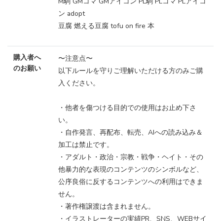
M駒 GMコマ GMアイコン PL駒 PLコマ PLアイコ
ン adopt
豆腐 燃える豆腐 tofu on fire 本
購入者へ
〜注意点〜
のお願い
以下ルールを守りご理解いただける方のみご購
入ください。
・他者を傷つける目的での使用はお止め下さ
い。
・自作発言、再配布、転売、AIへの読み込み＆
加工は禁止です。
・アダルト・政治・宗教・戦争・ヘイト・その
他暴力的な表現のコンテンツのシンボルなど、
公序良俗に反するコンテンツへの利用はできま
せん。
・著作権譲渡は含まれません。
・イラストレーターの実績PR、SNS、WEBサイ