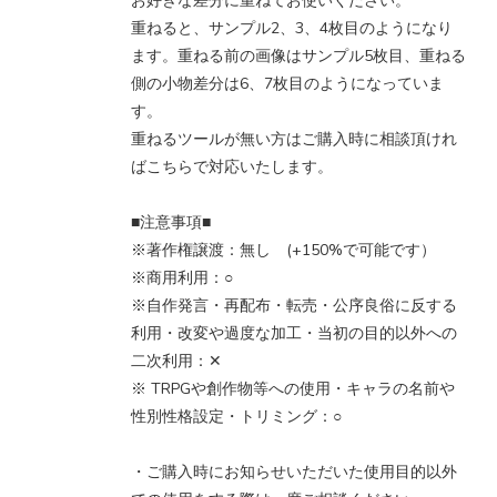
お好きな差分に重ねてお使いください。
重ねると、サンプル2、3、4枚目のようになり
ます。重ねる前の画像はサンプル5枚目、重ねる
側の小物差分は6、7枚目のようになっていま
す。
重ねるツールが無い方はご購入時に相談頂けれ
ばこちらで対応いたします。
■注意事項■
※著作権譲渡：無し (+150%で可能です）
※商用利用：○
※自作発言・再配布・転売・公序良俗に反する
利用・改変や過度な加工・当初の目的以外への
二次利用：✕
※ TRPGや創作物等への使用・キャラの名前や
性別性格設定・トリミング：○
・ご購入時にお知らせいただいた使用目的以外