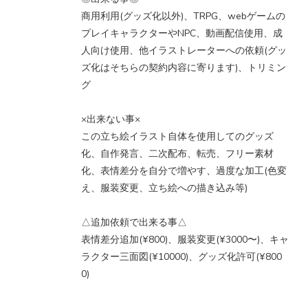
商用利用(グッズ化以外)、TRPG、webゲームの
プレイキャラクターやNPC、動画配信使用、成
人向け使用、他イラストレーターへの依頼(グッ
ズ化はそちらの契約内容に寄ります)、トリミン
グ
×出来ない事×
この立ち絵イラスト自体を使用してのグッズ
化、自作発言、二次配布、転売、フリー素材
化、表情差分を自分で増やす、過度な加工(色変
え、服装変更、立ち絵への描き込み等)
△追加依頼で出来る事△
表情差分追加(¥800)、服装変更(¥3000〜)、キャ
ラクター三面図(¥10000)、グッズ化許可(¥800
0)