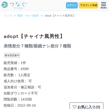
ログイン
アカウント作成
トップ
既存・キャラ販売
adopt【チャイナ風男性】
adopt【チャイナ風男性】
表情差分７種類/眼鏡ナシ差分７種類
キャラクター
販売実績：1件
商品番号：4599
販売数：
1人限定
成人向け使用： 可
追加差分・修正相談：可
自動ダウンロード不可
閲覧回数：1430回
投稿日：2022-09-16
お気に入り(0)