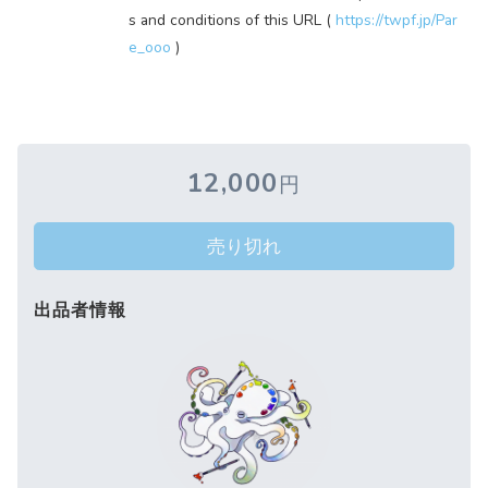
s and conditions of this URL (
https://twpf.jp/Par
e_ooo
)
12,000
円
売り切れ
出品者情報