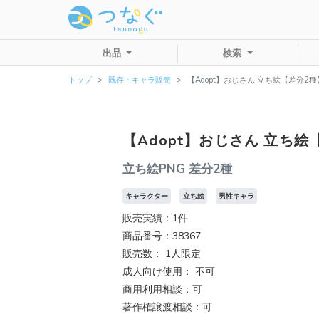
出品
検索
トップ
既存・キャラ販売
【Adopt】おじさん 立ち絵【差分2種
【Adopt】おじさん 立ち絵
立ち絵PNG 差分2種
キャラクター
立ち絵
男性キャラ
販売実績：1件
商品番号：38367
販売数：
1人限定
成人向け使用： 不可
商用利用相談：可
著作権譲渡相談：可