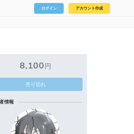
ログイン
アカウント作成
8,100
円
売り切れ
者情報