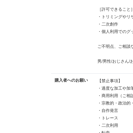
［許可できること
・トリミングやリ
・二次創作
・個人利用でのグ
ご不明点、ご相談
男/男性/おじさん/
購入者へのお願い
【禁止事項】
・過度な加工や加
・商用利用（ご相
・宗教的・政治的
・自作発言
・トレース
・二次利用
・転売