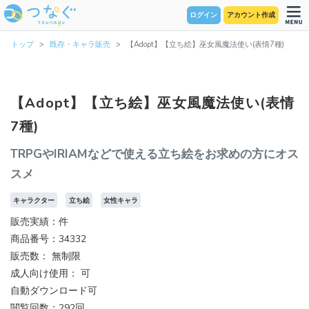
ログイン
アカウント作成
トップ
既存・キャラ販売
【Adopt】【立ち絵】巫女風魔法使い(表情7種)
【Adopt】【立ち絵】巫女風魔法使い(表情
7種)
TRPGやIRIAMなどで使える立ち絵をお求めの方にオス
スメ
キャラクター
立ち絵
女性キャラ
販売実績：件
商品番号：34332
販売数：
無制限
成人向け使用： 可
自動ダウンロード可
閲覧回数：292回