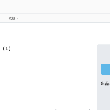
依頼
（1）
出品