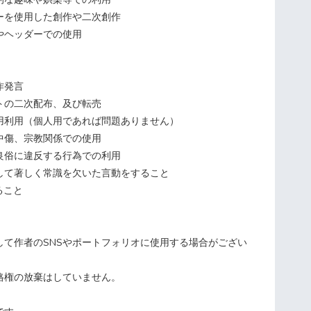
ーを使用した創作や二次創作
やヘッダーでの使用
作発言
トの二次配布、及び転売
用利用（個人用であれば問題ありません）
中傷、宗教関係での使用
良俗に違反する行為での利用
して著しく常識を欠いた言動をすること
ること
して作者のSNSやポートフォリオに使用する場合がござい
格権の放棄はしていません。