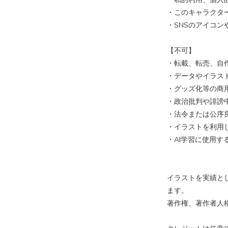
・このキャラクタ
・SNSのアイコン
【不可】
・転載、転売、自
・データやイラス
・グッズ化等の商
・政治批判や誹謗
・法令または公序
・イラストを利用
・AI学習に使用す
イラストを実績と
ます。
著作権、著作者人