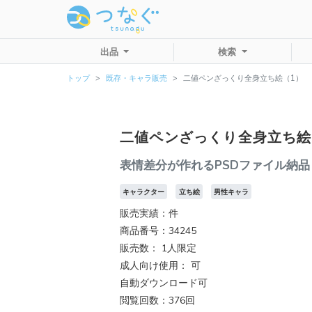
出品
検索
トップ
既存・キャラ販売
二値ペンざっくり全身立ち絵（1）
二値ペンざっくり全身立ち絵
表情差分が作れるPSDファイル納品
キャラクター
立ち絵
男性キャラ
販売実績：件
商品番号：34245
販売数：
1人限定
成人向け使用： 可
自動ダウンロード可
閲覧回数：376回