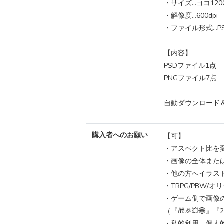
・サイズ…ヨコ1200p
・解像度…600dpi
・ファイル形式…PS
【内容】
PSDファイル1点
PNGファイル7点
自動ダウンロード＆
購入者へのお願い
【可】
・アスペクト比を変
・画像の全体また
・他の方へイラス
・TRPG/PBW
・ゲーム側で画像
（『🎁🎉💥🌐』『
・私的利用、個人