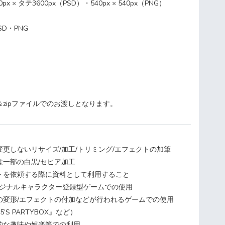
x × タテ3600px（PSD）・540px × 540px（PNG）
D・PNG
zipファイルでのお渡しとなります。
更しないリサイズ/加工/トリミング/エフェクトの加筆
は一部の白黒/セピア加工
トを依頼する際に資料として利用すること
/オリジナルキャラクター登録型ゲームでの使用
の変形/エフェクトの付加などが行われるゲームでの使用
25’S PARTYBOX』など）
的な趣味や娯楽等での利用