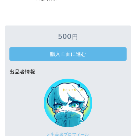
500
円
購入画面に進む
出品者情報
> 出品者プロフィール