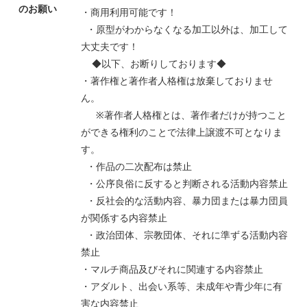
のお願い
・商用利用可能です！
・原型がわからなくなる加工以外は、加工して
大丈夫です！
◆以下、お断りしております◆
・著作権と著作者人格権は放棄しておりませ
ん。
※著作者人格権とは、著作者だけが持つこと
ができる権利のことで法律上譲渡不可となりま
す。
・作品の二次配布は禁止
・公序良俗に反すると判断される活動内容禁止
・反社会的な活動内容、暴力団または暴力団員
が関係する内容禁止
・政治団体、宗教団体、それに準ずる活動内容
禁止
・マルチ商品及びそれに関連する内容禁止
・アダルト、出会い系等、未成年や青少年に有
害な内容禁止