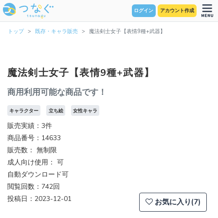
ログイン
アカウント作成
トップ
既存・キャラ販売
魔法剣士女子【表情9種+武器】
魔法剣士女子【表情9種+武器】
商用利用可能な商品です！
キャラクター
立ち絵
女性キャラ
販売実績：3件
商品番号：14633
販売数：
無制限
成人向け使用： 可
自動ダウンロード可
閲覧回数：742回
投稿日：2023-12-01
お気に入り(7)