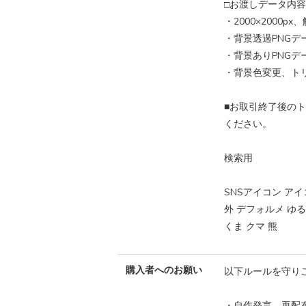
□お渡しデータ内容
・2000×2000p
・背景透過PNGデ
・背景ありPNGデー
・背景色変更、ト
■お取引終了後の
ください。
検索用
SNSアイコン ア
外 デフォルメ ゆるキ
くま クマ 熊
購入者へのお願い
以下ルールを守り
・自作発言、再配