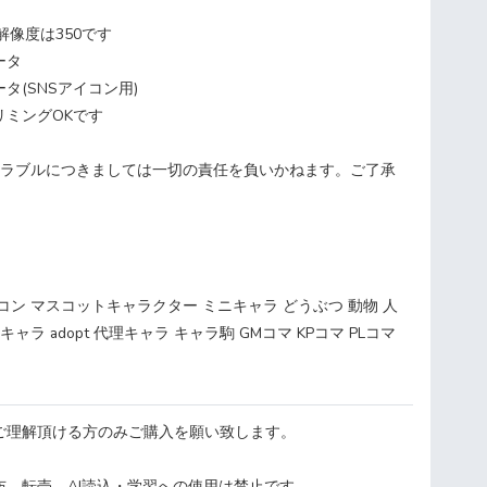
x、解像度は350です
ータ
タ(SNSアイコン用)
リミングOKです
トラブルにつきましては一切の責任を負いかねます。ご了承
イコン マスコットキャラクター ミニキャラ どうぶつ 動物 人
ャラ adopt 代理キャラ キャラ駒 GMコマ KPコマ PLコマ
ご理解頂ける方のみご購入を願い致します。
布、転売、AI読込・学習への使用は禁止です。