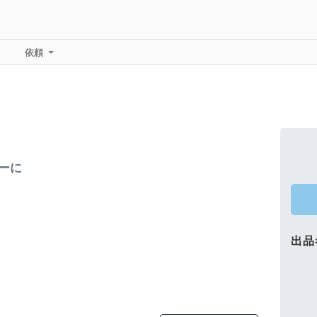
依頼
ーに
出品