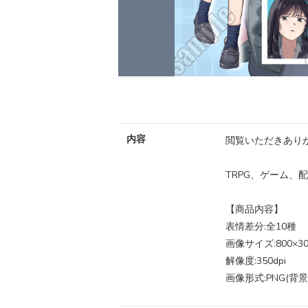
内容
閲覧いただきあり
TRPG、ゲーム、
【商品内容】
表情差分:全10種
画像サイズ:800×30
解像度:350dpi
画像形式:PNG(背