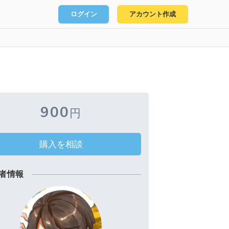
ログイン
アカウント作成
900
円
購入を相談
者情報