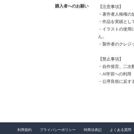
購入者へのお願い
【注意事項】
・著作者人格権の
・作品を実績とし
・イラストの使用
ん。
・製作者のクレジ
【禁止事項】
・自作発言、二次
・AI学習への利用
・公序良俗に反す
利用規約
プライバシーポリシー
特商法表記
よくある質問