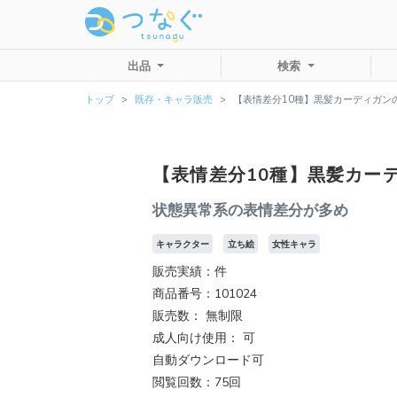
出品
検索
トップ
既存・キャラ販売
【表情差分10種】黒髪カーディガン
【表情差分10種】黒髪カー
状態異常系の表情差分が多め
キャラクター
立ち絵
女性キャラ
販売実績：件
商品番号：101024
販売数：
無制限
成人向け使用： 可
自動ダウンロード可
閲覧回数：75回