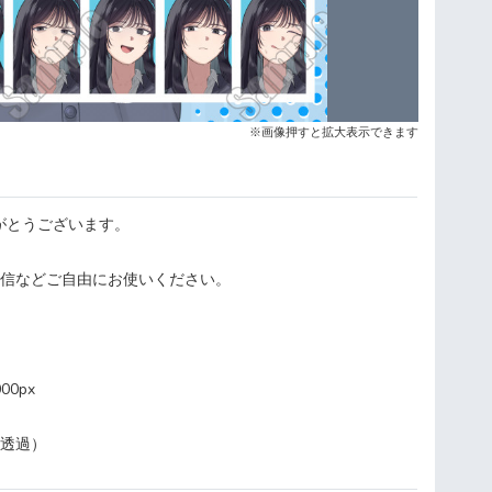
※画像押すと拡大表示できます
がとうございます。
配信などご自由にお使いください。
00px
景透過）