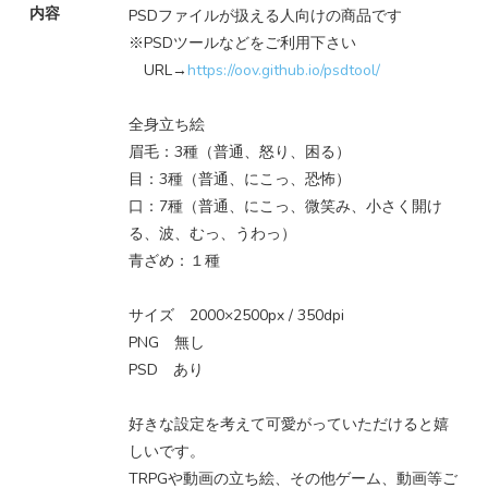
内容
PSDファイルが扱える人向けの商品です
※PSDツールなどをご利用下さい
URL→
https://oov.github.io/psdtool/
全身立ち絵
眉毛：3種（普通、怒り、困る）
目：3種（普通、にこっ、恐怖）
口：7種（普通、にこっ、微笑み、小さく開け
る、波、むっ、うわっ）
青ざめ：１種
サイズ 2000×2500px / 350dpi
PNG 無し
PSD あり
好きな設定を考えて可愛がっていただけると嬉
しいです。
TRPGや動画の立ち絵、その他ゲーム、動画等ご