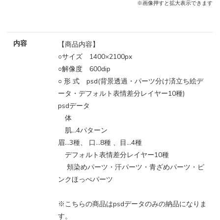
※画像押すと拡大表示できます
内容
【商品内容】
○サイズ 1400×2100px
○解像度 600dip
○ 形 式 psd(背景透過・パーツ分け済立ち絵デ
ータ・デフォルト表情差分レイヤー10種)
psdデータ
体
肌…4パターン
眉…3種、 口…8種 、目…4種
デフォルト表情差分レイヤー10種
頬染めパーツ・汗パーツ・青ざめパーツ・ピ
ンクほっぺパーツ
※こちらの商品はpsdデータのみの納品になりま
す。