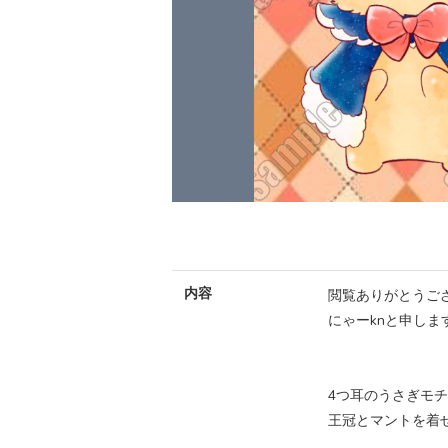
内容
閲覧ありがとうご
にゃーknと申します(*ᵕ
4つ耳のうさぎモ
王冠とマントを着