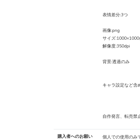
表情差分:3つ
画像:png
サイズ:1000×1000(
解像度:350dpi
背景:透過のみ
キャラ設定など含
自作発言、転売禁
購入者へのお願い
個人での使用のみ