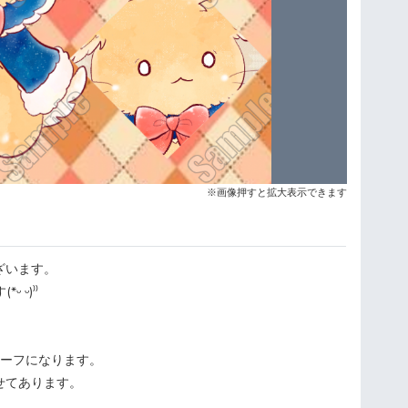
※画像押すと拡大表示できます
ざいます。
 ᵕ)⁾⁾
チーフになります。
せてあります。