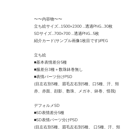
〜〜内容物〜〜
立ち絵サイズ…1500×2300 …透過PNG…30枚
SDサイズ…700×700 …透過PNG…5枚
紹介カード(サンプル画像1枚目です)JPEG
立ち絵
■基本表情差分5種
■服差分3種＋数珠鉢巻無し
■表情パーツ分けPSD
(目左右別5種、眉毛左右別5種、口5種、汗、頬
赤、赤面、顔影、数珠、メガネ、鉢巻、怪我)
デフォルメSD
■SD表情差分5種
■SD表情パーツ分けPSD
(目左右別5種、眉毛左右別5種、 口5種、汗、頬