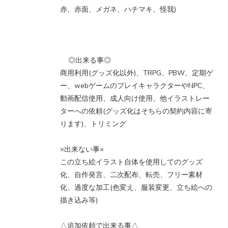
赤、赤面、メガネ、ハチマキ、怪我)
◎出来る事◎
商用利用(グッズ化以外)、TRPG、PBW、定期ゲ
ー、webゲームのプレイキャラクターやNPC、
動画配信使用、成人向け使用、他イラストレー
ターへの依頼(グッズ化はそちらの契約内容に寄
ります)、トリミング
×出来ない事×
この立ち絵イラスト自体を使用してのグッズ
化、自作発言、二次配布、転売、フリー素材
化、過度な加工(色変え、服装変更、立ち絵への
描き込み等)
△追加依頼で出来る事△