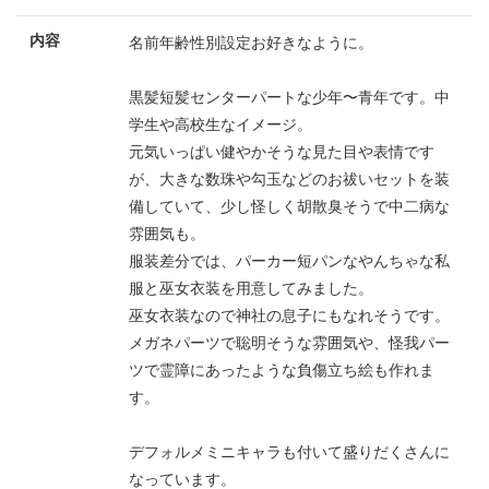
内容
名前年齢性別設定お好きなように。
黒髪短髪センターパートな少年〜青年です。中
学生や高校生なイメージ。
元気いっぱい健やかそうな見た目や表情です
が、大きな数珠や勾玉などのお祓いセットを装
備していて、少し怪しく胡散臭そうで中二病な
雰囲気も。
服装差分では、パーカー短パンなやんちゃな私
服と巫女衣装を用意してみました。
巫女衣装なので神社の息子にもなれそうです。
メガネパーツで聡明そうな雰囲気や、怪我パー
ツで霊障にあったような負傷立ち絵も作れま
す。
デフォルメミニキャラも付いて盛りだくさんに
なっています。