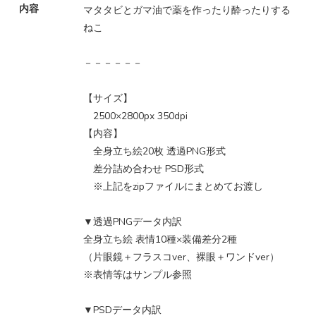
内容
マタタビとガマ油で薬を作ったり酔ったりする
ねこ
－－－－－－
【サイズ】
2500×2800px 350dpi
【内容】
全身立ち絵20枚 透過PNG形式
差分詰め合わせ PSD形式
※上記をzipファイルにまとめてお渡し
▼透過PNGデータ内訳
全身立ち絵 表情10種×装備差分2種
（片眼鏡＋フラスコver、裸眼＋ワンドver）
※表情等はサンプル参照
▼PSDデータ内訳