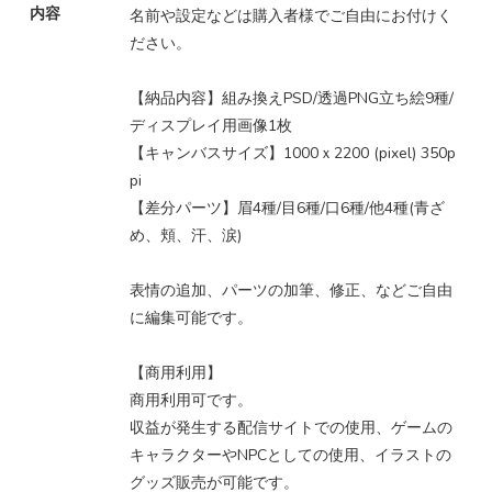
内容
名前や設定などは購入者様でご自由にお付けく
ださい。
【納品内容】組み換えPSD/透過PNG立ち絵9種/
ディスプレイ用画像1枚
【キャンバスサイズ】1000ｘ2200 (pixel) 350p
pi
【差分パーツ】眉4種/目6種/口6種/他4種(青ざ
め、頬、汗、涙)
表情の追加、パーツの加筆、修正、などご自由
に編集可能です。
【商用利用】
商用利用可です。
収益が発生する配信サイトでの使用、ゲームの
キャラクターやNPCとしての使用、イラストの
グッズ販売が可能です。