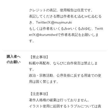
クレジットの表記、使用報告は任意です。
表記してくださる際は作者名:むゐむorむゐむる
き、Twitter/X:@muyimuruki
もしくは作者名:いくるみorいくるみゆむ、Twitt
er/X:@ikurumidwdで作者名表記をお願いしま
す。
購入者へ
【禁止事項】
のお願い
転載や再配布、ならびに自作発言は禁止しま
す。
政治・宗教活動、公序良俗に反する用途での使
用は固く禁じます。
【注意事項】
著作人格権の破棄は行っておりません。
イラスト使用に起因するトラブルについては責