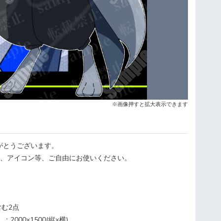
※画像押すと拡大表示できます
がとうございます。
G、アイコン等、ご自由にお使いください。
含む2点
2000×1500(縦×横)