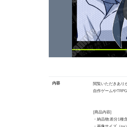
内容
閲覧いただきあり
自作ゲームやTRP
[商品内容]
・納品物:差分1種
・画像サイズ（px）：