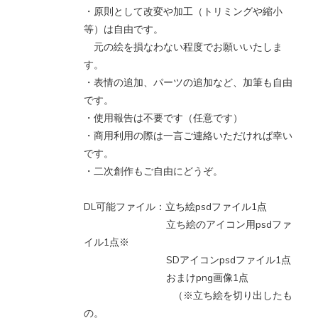
・原則として改変や加工（トリミングや縮小
等）は自由です。
元の絵を損なわない程度でお願いいたしま
す。
・表情の追加、パーツの追加など、加筆も自由
です。
・使用報告は不要です（任意です）
・商用利用の際は一言ご連絡いただければ幸い
です。
・二次創作もご自由にどうぞ。
DL可能ファイル：立ち絵psdファイル1点
立ち絵のアイコン用psdファ
イル1点※
SDアイコンpsdファイル1点
おまけpng画像1点
（※立ち絵を切り出したも
の。