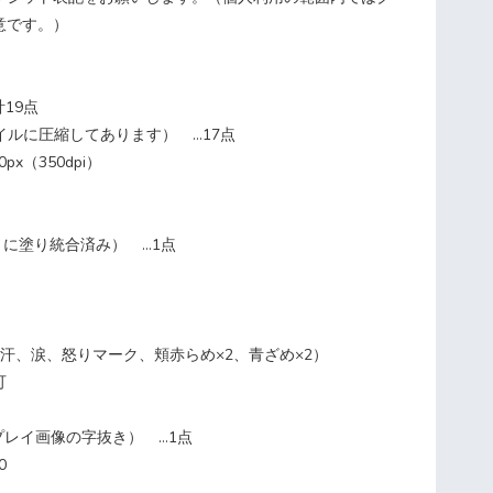
意です。）
19点
ァイルに圧縮してあります） …17点
px（350dpi）
ごとに塗り統合済み） …1点
汗、涙、怒りマーク、頬赤らめ×2、青ざめ×2）
可
プレイ画像の字抜き） …1点
0