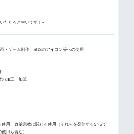
価いただると幸いです！⭐︎
動画・ゲーム制作、SNSのアイコン等への使用
け
度の加工、加筆
る使用、政治宗教に関わる使用（それらを発信するSNSで
の使用も含む）