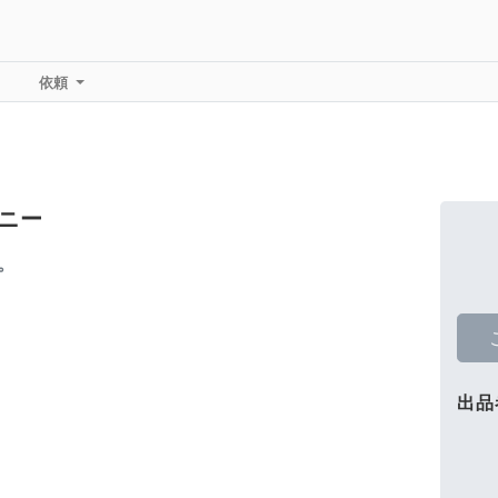
依頼
バニー
。
出品