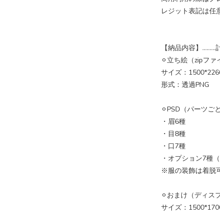
レジット表記は任
【納品内容】………計
⚪︎立ち絵（zipフ
サイズ：1500*2260
形式：透過PNG
⚪︎PSD（パーツ
・眉6種
・目8種
・口7種
・オプション7種（
※服の装飾は着脱
⚪︎おまけ（ディス
サイズ：1500*170