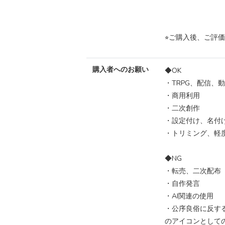
⭐︎ご購入後、ご評
購入者へのお願い
◆OK
・TRPG、配信、
・商用利用
・二次創作
・設定付け、名付
・トリミング、軽
◆NG
・転売、二次配布
・自作発言
・AI関連の使用
・公序良俗に反す
のアイコンとして