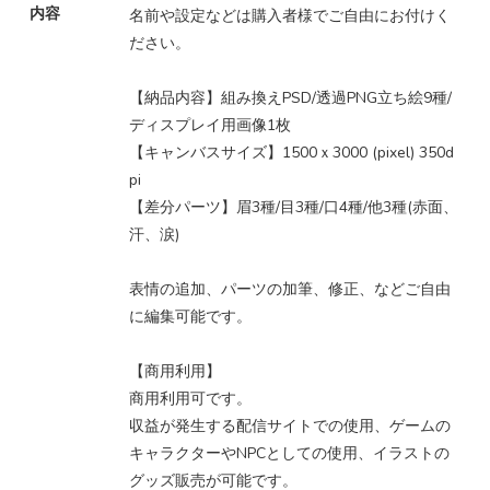
内容
名前や設定などは購入者様でご自由にお付けく
ださい。
【納品内容】組み換えPSD/透過PNG立ち絵9種/
ディスプレイ用画像1枚
【キャンバスサイズ】1500ｘ3000 (pixel) 350d
pi
【差分パーツ】眉3種/目3種/口4種/他3種(赤面、
汗、涙)
表情の追加、パーツの加筆、修正、などご自由
に編集可能です。
【商用利用】
商用利用可です。
収益が発生する配信サイトでの使用、ゲームの
キャラクターやNPCとしての使用、イラストの
グッズ販売が可能です。